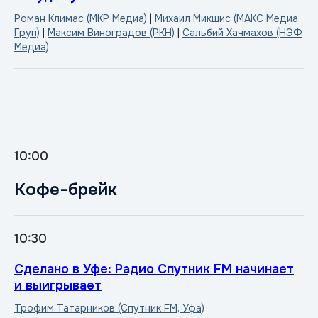
Роман Климас (МКР Медиа)
|
Михаил Микшис (МАКС Медиа
Груп)
|
Максим Виноградов (РКН)
|
Сальбий Хачмахов (НЭФ
Медиа)
10:00
Кофе-брейк
10:30
Сделано в Уфе: Радио Спутник FM начинает
и выигрывает
Трофим Татарников (Спутник FM, Уфа)