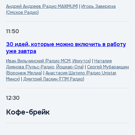
Андрей Андреев (Радио MAXIMUM)
|
Игорь Заверюха
(Омское Радио)
11:50
30 идей, которые можно включить в работу
уже завтра
Иван Вильчинский (Радио МСМ, Иркутск)
|
Наталия
Диянова (Пульс-Радио, Йошкар-Ола)
|
Сергей Мубаракшин
(Воронеж Медиа)
|
Анастасия Шатило (Радио Unistar,
Минск)
|
Дмитрий Ласкин (ГПМ Радио)
12:30
Кофе-брейк