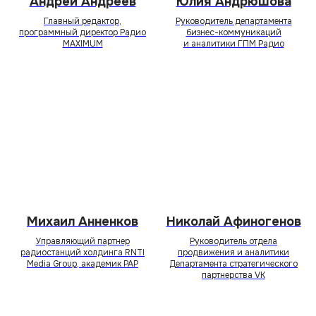
Андрей Андреев
Юлия Андрюшова
Главный редактор,
Руководитель департамента
программный директор Радио
бизнес-коммуникаций
MAXIMUM
и аналитики ГПМ Радио
Михаил Анненков
Николай Афиногенов
Управляющий партнер
Руководитель отдела
радиостанций холдинга RNTI
продвижения и аналитики
Media Group, академик РАР
Департамента стратегического
партнерства VK