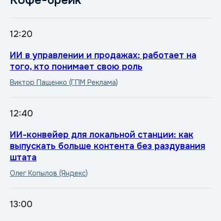
Кофе-брейк
12:20
XV Региональная конференция
ИИ в управлении и продажах: работает на
того, кто понимает свою роль
Локальное радио:
Виктор Пащенко (ГПМ Реклама)
инновации и перспе
12:40
ИИ-конвейер для локальной станции: как
выпускать больше контента без раздувания
штата
Олег Копылов (Яндекс)
9–10 июня 2026
13:00
Сочи, Pullman Sochi Centre