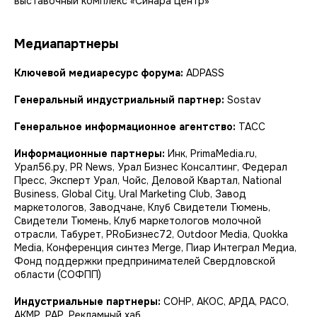
выставочный комплекс «Синара Центр»
Медиапартнеры
Ключевой медиаресурс форума:
ADPASS
Генеральный индустриальный партнер:
Sostav
Генеральное информационное агентство:
ТАСС
Информационные партнеры:
Инк, PrimaMedia.ru,
Урал56.ру, PR News, Урал Бизнес Консалтинг, Федерал
Пресс, Эксперт Урал, Чойс, Деловой Квартал, National
Business, Global City, Ural Marketing Club, Завод
маркетологов, Заводчане, Клуб Свидетели Тюмень,
Свидетели Тюмень, Клуб маркетологов молочной
отрасли, Табурет, PRоБизнес72, Outdoor Media, Quokka
Media, Конференция синтез Merge, Пиар Интеграл Медиа,
Фонд поддержки предпринимателей Свердловской
области (СОФПП)
Индустриальные партнеры:
СОНР,
АКОС, АРДА, РАСО,
АКМР, РАР, Рекламный хаб